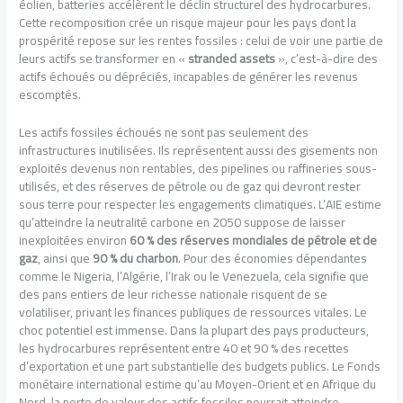
éolien, batteries accélèrent le déclin structurel des hydrocarbures.
Cette recomposition crée un risque majeur pour les pays dont la
prospérité repose sur les rentes fossiles : celui de voir une partie de
leurs actifs se transformer en «
stranded assets
», c’est-à-dire des
actifs échoués ou dépréciés, incapables de générer les revenus
escomptés.
Les actifs fossiles échoués ne sont pas seulement des
infrastructures inutilisées. Ils représentent aussi des gisements non
exploités devenus non rentables, des pipelines ou raffineries sous-
utilisés, et des réserves de pétrole ou de gaz qui devront rester
sous terre pour respecter les engagements climatiques. L’AIE estime
qu’atteindre la neutralité carbone en 2050 suppose de laisser
inexploitées environ
60 % des réserves mondiales de pétrole et de
gaz
, ainsi que
90 % du charbon
. Pour des économies dépendantes
comme le Nigeria, l’Algérie, l’Irak ou le Venezuela, cela signifie que
des pans entiers de leur richesse nationale risquent de se
volatiliser, privant les finances publiques de ressources vitales. Le
choc potentiel est immense. Dans la plupart des pays producteurs,
les hydrocarbures représentent entre 40 et 90 % des recettes
d’exportation et une part substantielle des budgets publics. Le Fonds
monétaire international estime qu’au Moyen-Orient et en Afrique du
Nord, la perte de valeur des actifs fossiles pourrait atteindre